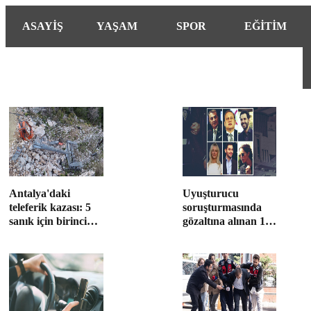
ASAYİŞ
YAŞAM
SPOR
EĞİTİM
Antalya'daki
Uyuşturucu
teleferik kazası: 5
soruşturmasında
sanık için birinci
gözaltına alınan 14
derece sorumluluk
ünlü isim adliyede
tespiti