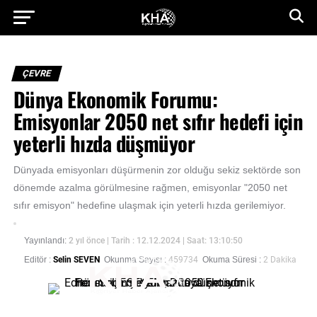
ÇEVRE
Dünya Ekonomik Forumu:
Emisyonlar 2050 net sıfır hedefi için
yeterli hızda düşmüyor
Dünyada emisyonları düşürmenin zor olduğu sekiz sektörde son
dönemde azalma görülmesine rağmen, emisyonlar "2050 net
sıfır emisyon" hedefine ulaşmak için yeterli hızda gerilemiyor.
Yayınlandı:
2 yıl önce
| Tarih : 12.12.2024 | Saat: 13:10:50
Editör :
Selin SEVEN
Okunma Sayısı :
459734
Okuma Süresi :
2 Dakika