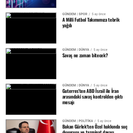
GÜNDEM | SPOR
5 ay önce
A Milli Futbol Takımımıza tebrik
yağdı
GÜNDEM | DÜNYA
5 ay önce
Savaş ne zaman bitecek?
GÜNDEM | DÜNYA
5 ay önce
Guterres'ten ABD İsrail ile İran
arasındaki savaş kontrolden çıktı
mesajı
GÜNDEM | POLİTİKA
5 ay önce
Bakan Gürlek'ten Özel hakkında suç
duyurusu ve tazminat davası