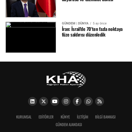
GÜNDEM | DÜNYA
5 ay önce
İran: İsrail'de 70'ten fazla noktaya
füze saldırısı düzenledik
KURUMSAL
EDITÖRLER
KÜNYE
İLETIŞIM
BİLGİ BANKASI
GÜNDEM AJANDASI