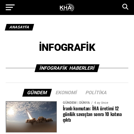
ANASAYFA
İNFOGRAFİK
İNFOGRAFİK HABERLERI
GÜNDEM
EKONOMI
POLITIKA
GÜNDEM | DÜNYA
4 ay önce
İranlı komutan: İHA üretimi 12
günlük savaştan sonra 10 katına
çıktı