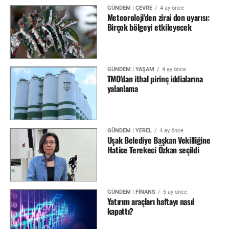
GÜNDEM | ÇEVRE
4 ay önce
Meteoroloji'den zirai don uyarısı:
Birçok bölgeyi etkileyecek
GÜNDEM | YAŞAM
4 ay önce
TMO'dan ithal pirinç iddialarına
yalanlama
GÜNDEM | YEREL
4 ay önce
Uşak Belediye Başkan Vekilliğine
Hatice Terekeci Özkan seçildi
GÜNDEM | FİNANS
5 ay önce
Yatırım araçları haftayı nasıl
kapattı?