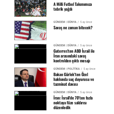
A Milli Futbol Takımımıza
tebrik yağdı
GÜNDEM | DÜNYA
5 ay önce
Savaş ne zaman bitecek?
GÜNDEM | DÜNYA
5 ay önce
Guterres'ten ABD İsrail ile
İran arasındaki savaş
kontrolden çıktı mesajı
GÜNDEM | POLİTİKA
5 ay önce
Bakan Gürlek'ten Özel
hakkında suç duyurusu ve
tazminat davası
GÜNDEM | DÜNYA
5 ay önce
İran: İsrail'de 70'ten fazla
noktaya füze saldırısı
düzenledik