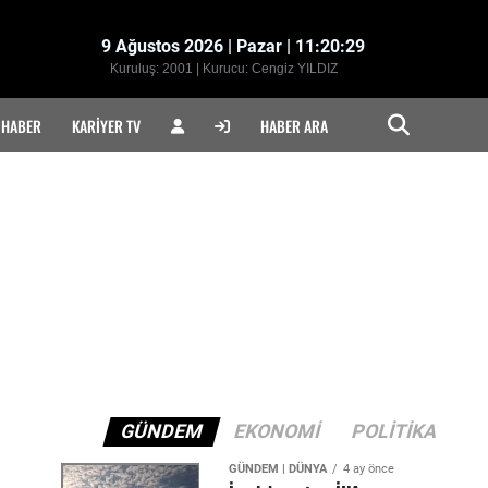
9 Ağustos 2026 | Pazar | 11:20:31
Kuruluş: 2001 | Kurucu: Cengiz YILDIZ
 HABER
KARIYER TV
HABER ARA
GÜNDEM
EKONOMI
POLITIKA
GÜNDEM | DÜNYA
4 ay önce