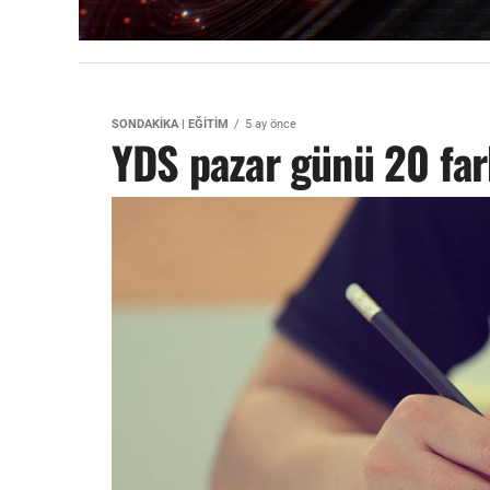
SONDAKİKA | EĞİTİM
5 ay önce
YDS pazar günü 20 fark