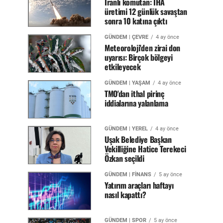
İranlı komutan: İHA
üretimi 12 günlük savaştan
sonra 10 katına çıktı
GÜNDEM | ÇEVRE
4 ay önce
Meteoroloji'den zirai don
uyarısı: Birçok bölgeyi
etkileyecek
GÜNDEM | YAŞAM
4 ay önce
TMO'dan ithal pirinç
iddialarına yalanlama
GÜNDEM | YEREL
4 ay önce
Uşak Belediye Başkan
Vekilliğine Hatice Terekeci
Özkan seçildi
GÜNDEM | FİNANS
5 ay önce
Yatırım araçları haftayı
nasıl kapattı?
GÜNDEM | SPOR
5 ay önce