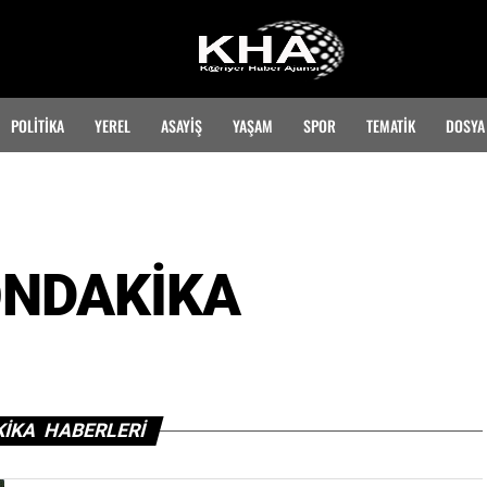
POLİTİKA
YEREL
ASAYİŞ
YAŞAM
SPOR
TEMATIK
DOSYA
NDAKİKA
İKA HABERLERİ