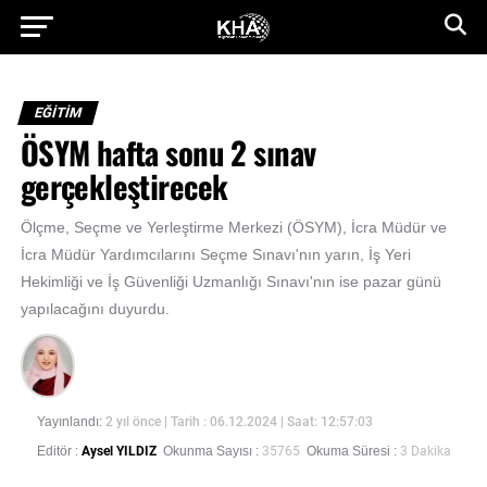
EĞİTİM
ÖSYM hafta sonu 2 sınav
gerçekleştirecek
Ölçme, Seçme ve Yerleştirme Merkezi (ÖSYM), İcra Müdür ve
İcra Müdür Yardımcılarını Seçme Sınavı'nın yarın, İş Yeri
Hekimliği ve İş Güvenliği Uzmanlığı Sınavı'nın ise pazar günü
yapılacağını duyurdu.
Yayınlandı:
2 yıl önce
| Tarih : 06.12.2024 | Saat: 12:57:03
Editör :
Aysel YILDIZ
Okunma Sayısı :
35765
Okuma Süresi :
3 Dakika