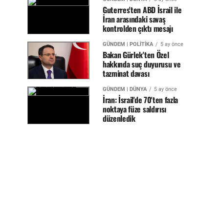
Guterres'ten ABD İsrail ile
İran arasındaki savaş
kontrolden çıktı mesajı
GÜNDEM | POLİTİKA
5 ay önce
Bakan Gürlek'ten Özel
hakkında suç duyurusu ve
tazminat davası
GÜNDEM | DÜNYA
5 ay önce
İran: İsrail'de 70'ten fazla
noktaya füze saldırısı
düzenledik