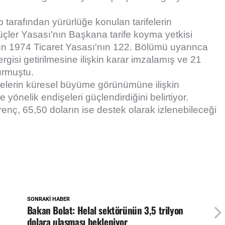
arafından yürürlüğe konulan tarifelerin
üçler Yasası'nın Başkana tarife koyma yetkisi
ün 1974 Ticaret Yasası'nın 122. Bölümü uyarınca
gisi getirilmesine ilişkin karar imzalamış ve 21
urmuştu.
melerin küresel büyüme görünümüne ilişkin
ne yönelik endişeleri güçlendirdiğini belirtiyor.
renç, 65,50 doların ise destek olarak izlenebileceği
SONRAKI HABER
Bakan Bolat: Helal sektörünün 3,5 trilyon
dolara ulaşması bekleniyor