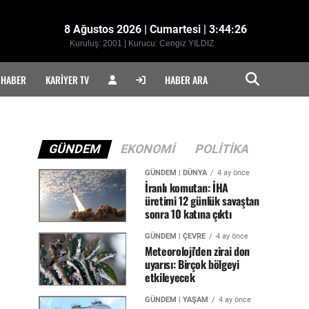
8 Ağustos 2026 | Cumartesi | 3:44:27
Kuruluş: 2001 | Kurucu: Cengiz YILDIZ
 HABER
KARIYER TV
HABER ARA
GÜNDEM
EKONOMI
POLITIKA
GÜNDEM | DÜNYA
4 ay önce
İranlı komutan: İHA
üretimi 12 günlük savaştan
sonra 10 katına çıktı
GÜNDEM | ÇEVRE
4 ay önce
Meteoroloji'den zirai don
uyarısı: Birçok bölgeyi
etkileyecek
GÜNDEM | YAŞAM
4 ay önce