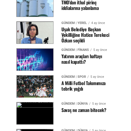
TMO'dan ithal pirinç
iddialarına yalanlama
GÜNDEM | YEREL
4 ay önce
Uşak Belediye Başkan
Vekilliğine Hatice Terekeci
Özkan seçildi
GÜNDEM | FİNANS
5 ay önce
Yatırım araçları haftayı
nasıl kapattı?
GÜNDEM | SPOR
5 ay önce
A Milli Futbol Takımımıza
tebrik yağdı
GÜNDEM | DÜNYA
5 ay önce
Savaş ne zaman bitecek?
GÜNDEM | DÜNYA
5 ay önce