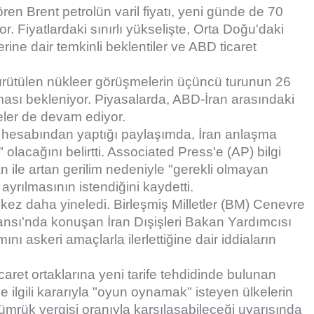
en Brent petrolün varil fiyatı, yeni günde de 70
 Fiyatlardaki sınırlı yükselişte, Orta Doğu'daki
rine dair temkinli beklentiler ve ABD ticaret
ürütülen nükleer görüşmelerin üçüncü turunun 26
ması bekleniyor. Piyasalarda, ABD-İran arasındaki
eler de devam ediyor.
hesabından yaptığı paylaşımda, İran anlaşma
lacağını belirtti. Associated Press'e (AP) bilgi
ran ile artan gerilim nedeniyle "gerekli olmayan
ayrılmasının istendiğini kaydetti.
r kez daha yineledi. Birleşmiş Milletler (BM) Cenevre
nsı'nda konuşan İran Dışişleri Bakan Yardımcısı
ı askeri amaçlarla ilerlettiğine dair iddiaların
aret ortaklarına yeni tarife tehdidinde bulunan
ilgili kararıyla "oyun oynamak" isteyen ülkelerin
ümrük vergisi oranıyla karşılaşabileceği uyarısında