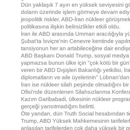
Dün yaklaşık 7 ayın en yüksek seviyesini gör
doların üzerinde işlem görmeye devam ediyor.
jeopolitik riskler, ABD-İran nükleer görüşmele
politikasına ilişkin belirsizlikler etkili oldu.
İran ile ABD arasında Umman aracılığıyla y
Şubat'ta İsviçre'nin Cenevre kentinde yapıl
tansiyonun her an artabileceğine dair endiş
ABD Başkanı Donald Trump, sosyal medya 
yapmazsa bunun ülke için "çok kötü bir gün" o
veren bir ABD Dışişleri Bakanlığı yetkilisi, İ
diplomatların ve aile üyelerinin" Lübnan'dan 
İran ise nükleer silah peşinde olmadığını bi
Ofisi'nde düzenlenen Silahsızlanma Konfera
Kazım Garibabadi, ülkesinin nükleer programın
gerçeği yansıtmadığını belirtti.
Öte yandan, dün Truth Social hesabından tic
Trump, ABD Yüksek Mahkemesinin tarifelerle 
anlaşılan tarifelerden çok daha yüksek bir g