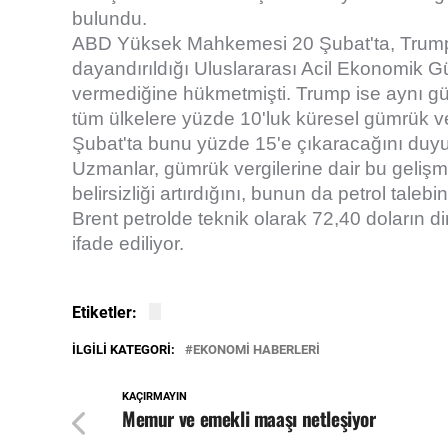
bulundu.
ABD Yüksek Mahkemesi 20 Şubat'ta, Trump t
dayandırıldığı Uluslararası Acil Ekonomik G
vermediğine hükmetmişti. Trump ise aynı g
tüm ülkelere yüzde 10'luk küresel gümrük ver
Şubat'ta bunu yüzde 15'e çıkaracağını duy
Uzmanlar, gümrük vergilerine dair bu geliş
belirsizliği artırdığını, bunun da petrol talebi
Brent petrolde teknik olarak 72,40 doların di
ifade ediliyor.
Etiketler:
İLGILI KATEGORI:
EKONOMİ HABERLERİ
KAÇIRMAYIN
Memur ve emekli maaşı netleşiyor