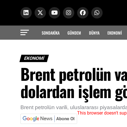
SONDAKİKA
GÜNDEM
DÜNYA
EKONOMİ
EKONOMİ
Brent petrolün va
dolardan işlem g
Brent petrolün varili, uluslararası piyasalar
This browser doesn't sup