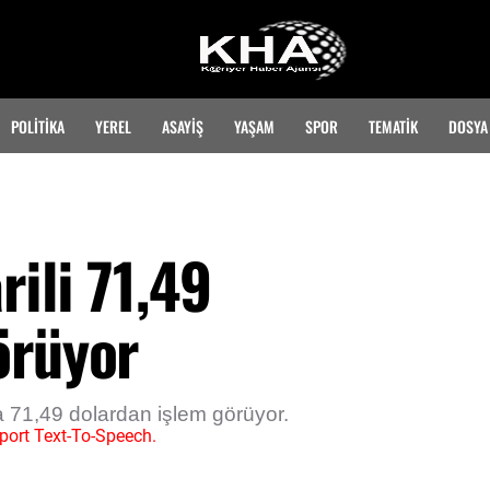
POLİTİKA
YEREL
ASAYİŞ
YAŞAM
SPOR
TEMATIK
DOSYA
rili 71,49
örüyor
da 71,49 dolardan işlem görüyor.
port Text-To-Speech.