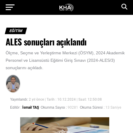
EĞİTİM
ALES sonuçları açıklandı
Ölçme, Seçme ve Yerleştirme Merkezi (ÖSYM), 2024 Akademik
Personel ve Lisansüstü Eğitimi Giriş Sınavı (2024-ALES/3)
sonuçlarını açıkladı.
Yayınlandı:
2 yıl önce
| Tarih : 10.12.2024 | Saat: 12:50:08
Editör :
İsmail TAŞ
Okunma Sayısı :
90281
Okuma Süresi :
13 Saniye