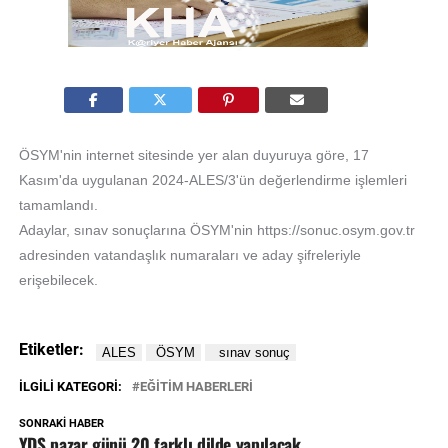
ÖSYM'nin internet sitesinde yer alan duyuruya göre, 17
Kasım'da uygulanan 2024-ALES/3'ün değerlendirme işlemleri
tamamlandı.
Adaylar, sınav sonuçlarına ÖSYM'nin https://sonuc.osym.gov.tr
adresinden vatandaşlık numaraları ve aday şifreleriyle
erişebilecek.
Etiketler:
İLGILI KATEGORI:
EĞİTİM HABERLERİ
SONRAKI HABER
YDS pazar günü 20 farklı dilde yapılacak