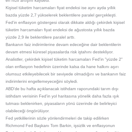
en hızlı artışını kaydetti.
Kişisel tüketim harcamaları fiyat endeksi ise aynı ayda yıllık
bazda yüzde 2,7 yükselerek beklentilere paralel gerçekleşti.
Fed'in enflasyon göstergesi olarak dikkate aldığı çekirdek kişisel
tüketim harcamaları fiyat endeksi de ağustosta yıllık bazda
yüzde 2,9 ile beklentilere paralel arttı.
Bankanın faiz indirimlerine devam edeceğine dair beklentilerin
devam etmesi küresel piyasalarda risk iştahını destekliyor.
Analistler, çekirdek kişisel tüketim harcamaları Fed'in "yüzde 2"
olan enflasyon hedefinin üzerinde kalsa da hane halkını aşırı
olumsuz etkileyebilecek bir seviyede olmadığını ve bankanın faiz
indirimlerini engellemeyeceğini söyledi.
ABD'de bu hafta açıklanacak istihdam raporundaki tarım dışı
istihdam verisinin Fed'in yol haritasına yönelik daha fazla ışık
tutması beklenirken, piyasaların yönü üzerinde de belirleyici
olabileceği öngörülüyor.
Fed yetkililerinin sözle yönlendirmeleri de takip edilirken
Richmond Fed Başkanı Tom Barkin, işsizlik ve enflasyonun