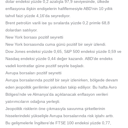
dolar endeksi yüzde 0,2 azalışla 97,9 seviyesinde, ülkede
enflasyona ilişkin endişelerin hafiflemesiyle ABD'nin 10 yıllık
tahvil faizi yüzde 4,16'da seyrediyor.
Brent petrolün varili ise şu sıralarda yüzde 0,2 primle 68,8
dolardan satılıyor.
New York borsası pozitif seyretti
New York borsasında cuma günü pozitif bir seyir izlendi.
Dow Jones endeksi yüzde 0,65, S&P 500 endeksi yüzde 0,59 ve
Nasdaq endeksi yüzde 0,44 değer kazandı. ABD'de endeks
vadeli kontratlar güne pozitif seyirle başladı.
Avrupa borsaları pozitif seyretti
Avrupa borsalarında pozitif bir seyir izlenirken, bölgede devam
eden jeopolitik gerilimler yakından takip ediliyor. Bu hafta Avro
Bölgesi'nde ve Almanya'da açıklanacak enflasyon verileri
yatırımcıların odağına yerleşti.
Jeopolitik risklerin öne çıkmasıyla savunma şirketlerinin
hisselerindeki yükselişle Avrupa borsalarında risk iştahı arttı.
Bu gelişmelerle İngiltere'de FTSE 100 endeksi yüzde 0,77,