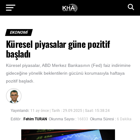
EKONOMİ
Küresel piyasalar güne pozitif
başladı
Küresel piyasalar, ABD Merkez Bankasının (Fed) faiz indirimine
gideceğine yönelik beklentilerin gücünü korumasıyla haftaya
pozitif başladı.
Yayınlandı:
11 ay önce
| Tarih : 29.09.2025 | Saat: 15:38:24
Editör :
Fehim TURAN
Okunma Sayısı :
16833
Okuma Süresi :
6 Dakika