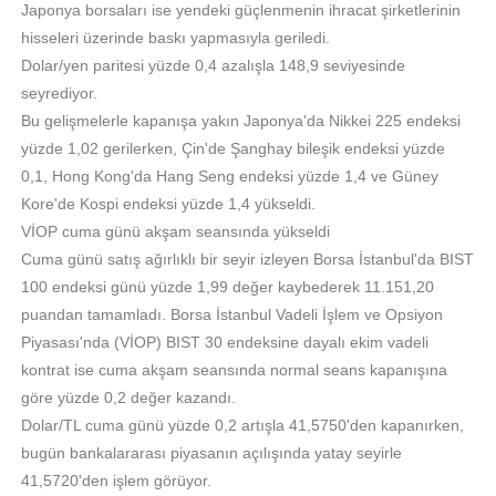
Japonya borsaları ise yendeki güçlenmenin ihracat şirketlerinin
hisseleri üzerinde baskı yapmasıyla geriledi.
Dolar/yen paritesi yüzde 0,4 azalışla 148,9 seviyesinde
seyrediyor.
Bu gelişmelerle kapanışa yakın Japonya'da Nikkei 225 endeksi
yüzde 1,02 gerilerken, Çin'de Şanghay bileşik endeksi yüzde
0,1, Hong Kong'da Hang Seng endeksi yüzde 1,4 ve Güney
Kore'de Kospi endeksi yüzde 1,4 yükseldi.
VİOP cuma günü akşam seansında yükseldi
Cuma günü satış ağırlıklı bir seyir izleyen Borsa İstanbul'da BIST
100 endeksi günü yüzde 1,99 değer kaybederek 11.151,20
puandan tamamladı. Borsa İstanbul Vadeli İşlem ve Opsiyon
Piyasası'nda (VİOP) BIST 30 endeksine dayalı ekim vadeli
kontrat ise cuma akşam seansında normal seans kapanışına
göre yüzde 0,2 değer kazandı.
Dolar/TL cuma günü yüzde 0,2 artışla 41,5750'den kapanırken,
bugün bankalararası piyasanın açılışında yatay seyirle
41,5720'den işlem görüyor.