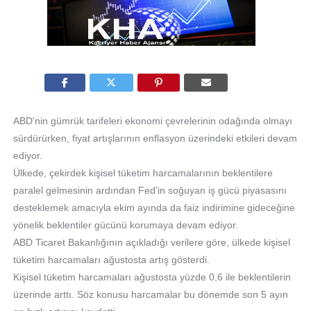
ABD'nin gümrük tarifeleri ekonomi çevrelerinin odağında olmayı
sürdürürken, fiyat artışlarının enflasyon üzerindeki etkileri devam
ediyor.
Ülkede, çekirdek kişisel tüketim harcamalarının beklentilere
paralel gelmesinin ardından Fed'in soğuyan iş gücü piyasasını
desteklemek amacıyla ekim ayında da faiz indirimine gideceğine
yönelik beklentiler gücünü korumaya devam ediyor.
ABD Ticaret Bakanlığının açıkladığı verilere göre, ülkede kişisel
tüketim harcamaları ağustosta artış gösterdi.
Kişisel tüketim harcamaları ağustosta yüzde 0,6 ile beklentilerin
üzerinde arttı. Söz konusu harcamalar bu dönemde son 5 ayın