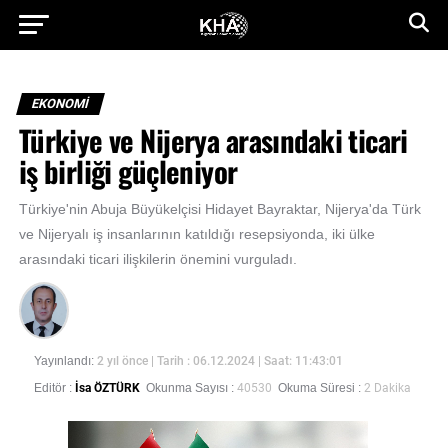
EKONOMİ
Türkiye ve Nijerya arasındaki ticari
iş birliği güçleniyor
Türkiye'nin Abuja Büyükelçisi Hidayet Bayraktar, Nijerya'da Türk
ve Nijeryalı iş insanlarının katıldığı resepsiyonda, iki ülke
arasındaki ticari ilişkilerin önemini vurguladı.
Yayınlandı:
2 yıl önce
| Tarih : 06.12.2024 | Saat: 11:43:01
Editör :
İsa ÖZTÜRK
Okunma Sayısı :
40530
Okuma Süresi :
2 Dakika