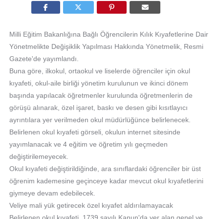
Milli Eğitim Bakanlığına Bağlı Öğrencilerin Kılık Kıyafetlerine Dair
Yönetmelikte Değişiklik Yapılması Hakkında Yönetmelik, Resmi
Gazete'de yayımlandı.
Buna göre, ilkokul, ortaokul ve liselerde öğrenciler için okul
kıyafeti, okul-aile birliği yönetim kurulunun ve ikinci dönem
başında yapılacak öğretmenler kurulunda öğretmenlerin de
görüşü alınarak, özel işaret, baskı ve desen gibi kısıtlayıcı
ayrıntılara yer verilmeden okul müdürlüğünce belirlenecek.
Belirlenen okul kıyafeti görseli, okulun internet sitesinde
yayımlanacak ve 4 eğitim ve öğretim yılı geçmeden
değiştirilemeyecek.
Okul kıyafeti değiştirildiğinde, ara sınıflardaki öğrenciler bir üst
öğrenim kademesine geçinceye kadar mevcut okul kıyafetlerini
giymeye devam edebilecek.
Veliye mali yük getirecek özel kıyafet aldırılamayacak
Belirlenen okul kıyafeti, 1739 sayılı Kanun'da yer alan genel ve