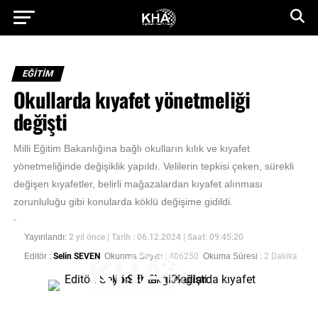
EĞİTİM
Okullarda kıyafet yönetmeliği
değişti
Milli Eğitim Bakanlığına bağlı okulların kılık ve kıyafet
yönetmeliğinde değişiklik yapıldı. Velilerin tepkisi çeken, sürekli
değişen kıyafetler, belirli mağazalardan kıyafet alınması
zorunluluğu gibi konularda köklü değişime gidildi.
Yayınlandı:
2 yıl önce
| Tarih : 06.12.2024 | Saat: 09:45:20
Editör :
Selin SEVEN
Okunma Sayısı :
406250
Okuma Süresi :
2 Dakika