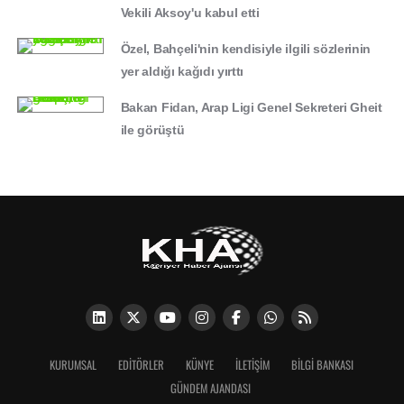
Vekili Aksoy'u kabul etti
Özel, Bahçeli'nin kendisiyle ilgili sözlerinin
yer aldığı kağıdı yırttı
Bakan Fidan, Arap Ligi Genel Sekreteri Gheit
ile görüştü
KURUMSAL
EDITÖRLER
KÜNYE
İLETIŞIM
BİLGİ BANKASI
GÜNDEM AJANDASI