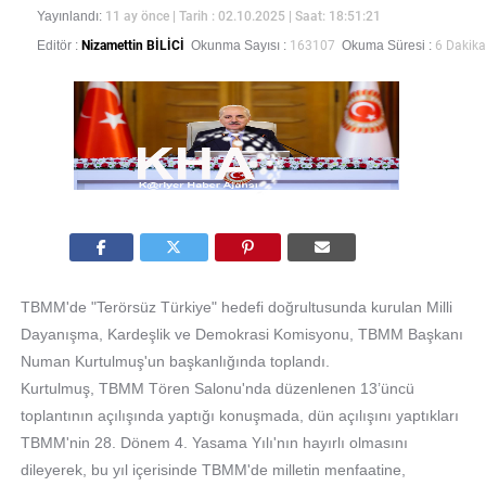
Yayınlandı:
11 ay önce
| Tarih : 02.10.2025 | Saat: 18:51:21
Editör :
Nizamettin BİLİCİ
Okunma Sayısı :
163107
Okuma Süresi :
6 Dakika
TBMM'de "Terörsüz Türkiye" hedefi doğrultusunda kurulan Milli
Dayanışma, Kardeşlik ve Demokrasi Komisyonu, TBMM Başkanı
Numan Kurtulmuş'un başkanlığında toplandı.
Kurtulmuş, TBMM Tören Salonu'nda düzenlenen 13’üncü
toplantının açılışında yaptığı konuşmada, dün açılışını yaptıkları
TBMM'nin 28. Dönem 4. Yasama Yılı'nın hayırlı olmasını
dileyerek, bu yıl içerisinde TBMM'de milletin menfaatine,