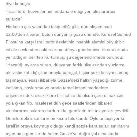
diye konuştu.
"İsrail terör kuvvetlerinin müdahale ettiği yer, uluslararası
sulardır"
Herkesin çok yakından takip ettiği gibi, dün akşam saat
22.00'den itibaren bütün dünyanın gözü önünde, Küresel Sumud
Filosu'na karşı İsrail terör devletinin insanlık alemini büyük bir
infiale sevk eden saldırılarının dünya gündeminin ilk sıralarında
yer aldığını belirten Kurtulmuş, şu değerlendirmede bulundu:
“Hazırlığı aylarca süren, dünyanın farklı ülkelerinden yüzlerce
aktivistin katıldığı, tamamıyla barışçıl, hiçbir şekilde siyasi amaç
taşımayan, esası itibarıyla Gazze'deki halkın yaşadığı zulme,
katliama, soykırıma ve orada temel insani maddelere
erişimlerindeki eksikliklere bir nebze de olsun çare olmak için
yola çıkan filo, maalesef dün gece saatlerinden itibaren
uluslararası sularda durduruldu, gemilerin tek tek yolları çevrildi.
Gemilerdeki insanların bir kısmı tutuklandı. Öyle anlaşılıyor ki
İsrail’in ortaya koymuş olduğu kendi sözde kara suları sınırlarını
aşan bazı gemiler de halen Gazze’ye doğru yol almaktadır.