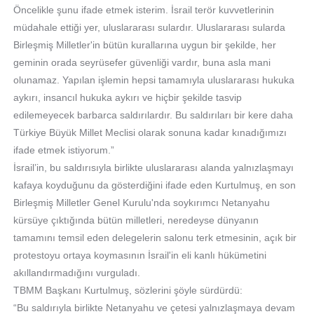
Öncelikle şunu ifade etmek isterim. İsrail terör kuvvetlerinin
müdahale ettiği yer, uluslararası sulardır. Uluslararası sularda
Birleşmiş Milletler'in bütün kurallarına uygun bir şekilde, her
geminin orada seyrüsefer güvenliği vardır, buna asla mani
olunamaz. Yapılan işlemin hepsi tamamıyla uluslararası hukuka
aykırı, insancıl hukuka aykırı ve hiçbir şekilde tasvip
edilemeyecek barbarca saldırılardır. Bu saldırıları bir kere daha
Türkiye Büyük Millet Meclisi olarak sonuna kadar kınadığımızı
ifade etmek istiyorum.”
İsrail’in, bu saldırısıyla birlikte uluslararası alanda yalnızlaşmayı
kafaya koyduğunu da gösterdiğini ifade eden Kurtulmuş, en son
Birleşmiş Milletler Genel Kurulu'nda soykırımcı Netanyahu
kürsüye çıktığında bütün milletleri, neredeyse dünyanın
tamamını temsil eden delegelerin salonu terk etmesinin, açık bir
protestoyu ortaya koymasının İsrail'in eli kanlı hükümetini
akıllandırmadığını vurguladı.
TBMM Başkanı Kurtulmuş, sözlerini şöyle sürdürdü:
“Bu saldırıyla birlikte Netanyahu ve çetesi yalnızlaşmaya devam