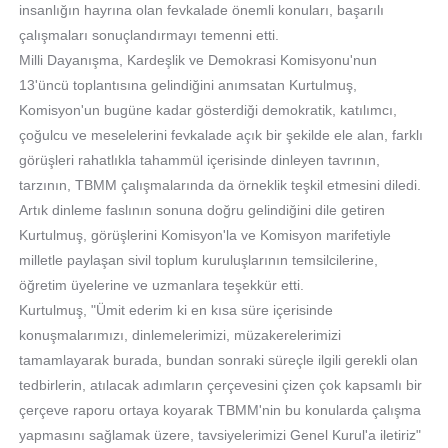
insanlığın hayrına olan fevkalade önemli konuları, başarılı
çalışmaları sonuçlandırmayı temenni etti.
Milli Dayanışma, Kardeşlik ve Demokrasi Komisyonu'nun
13'üncü toplantısına gelindiğini anımsatan Kurtulmuş,
Komisyon'un bugüne kadar gösterdiği demokratik, katılımcı,
çoğulcu ve meselelerini fevkalade açık bir şekilde ele alan, farklı
görüşleri rahatlıkla tahammül içerisinde dinleyen tavrının,
tarzının, TBMM çalışmalarında da örneklik teşkil etmesini diledi.
Artık dinleme faslının sonuna doğru gelindiğini dile getiren
Kurtulmuş, görüşlerini Komisyon'la ve Komisyon marifetiyle
milletle paylaşan sivil toplum kuruluşlarının temsilcilerine,
öğretim üyelerine ve uzmanlara teşekkür etti.
Kurtulmuş, "Ümit ederim ki en kısa süre içerisinde
konuşmalarımızı, dinlemelerimizi, müzakerelerimizi
tamamlayarak burada, bundan sonraki süreçle ilgili gerekli olan
tedbirlerin, atılacak adımların çerçevesini çizen çok kapsamlı bir
çerçeve raporu ortaya koyarak TBMM'nin bu konularda çalışma
yapmasını sağlamak üzere, tavsiyelerimizi Genel Kurul'a iletiriz"