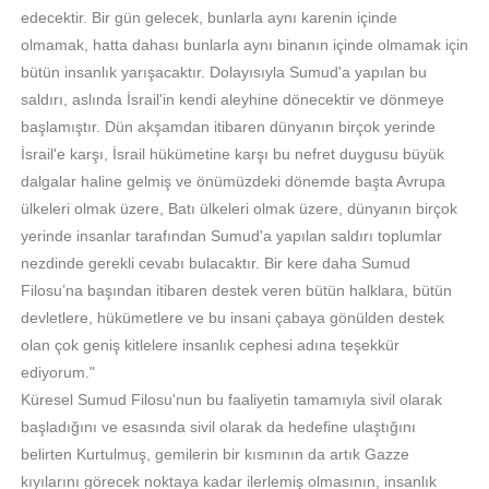
edecektir. Bir gün gelecek, bunlarla aynı karenin içinde
olmamak, hatta dahası bunlarla aynı binanın içinde olmamak için
bütün insanlık yarışacaktır. Dolayısıyla Sumud'a yapılan bu
saldırı, aslında İsrail'in kendi aleyhine dönecektir ve dönmeye
başlamıştır. Dün akşamdan itibaren dünyanın birçok yerinde
İsrail'e karşı, İsrail hükümetine karşı bu nefret duygusu büyük
dalgalar haline gelmiş ve önümüzdeki dönemde başta Avrupa
ülkeleri olmak üzere, Batı ülkeleri olmak üzere, dünyanın birçok
yerinde insanlar tarafından Sumud'a yapılan saldırı toplumlar
nezdinde gerekli cevabı bulacaktır. Bir kere daha Sumud
Filosu’na başından itibaren destek veren bütün halklara, bütün
devletlere, hükümetlere ve bu insani çabaya gönülden destek
olan çok geniş kitlelere insanlık cephesi adına teşekkür
ediyorum."
Küresel Sumud Filosu'nun bu faaliyetin tamamıyla sivil olarak
başladığını ve esasında sivil olarak da hedefine ulaştığını
belirten Kurtulmuş, gemilerin bir kısmının da artık Gazze
kıyılarını görecek noktaya kadar ilerlemiş olmasının, insanlık