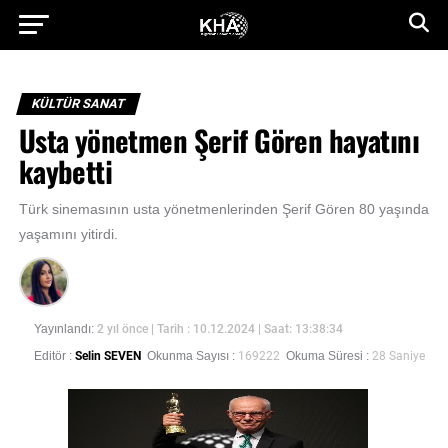
KÜLTÜR SANAT
Usta yönetmen Şerif Gören hayatını
kaybetti
Türk sinemasının usta yönetmenlerinden Şerif Gören 80 yaşında
yaşamını yitirdi.
Yayınlandı:
2 yıl önce
| Tarih : 10.12.2024 | Saat: 13:38:34
Editör :
Selin SEVEN
Okunma Sayısı :
169222
Okuma Süresi :
28 Saniye