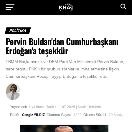
POLİTİKA
Pervin Buldan'dan Cumhurbaşkanı
Erdoğan'a teşekkür
TBMM Başkanvekili ve DEM Parti Van Milletvekili Pervin Buldan,
terör örgütü PKK'lı bir grubun silahlarını imha etmesine ilişkin
Cumhurbaşkanı Recep Tayyip Erdoğan'a teşekkür etti.
Yayınlandı:
1 yıl önce
| Tarih : 11.07.2025 | Saat: 18:03:06
Editör :
Cengiz YILDIZ
Okunma Sayısı :
1288
Okuma Süresi :
29 Saniye