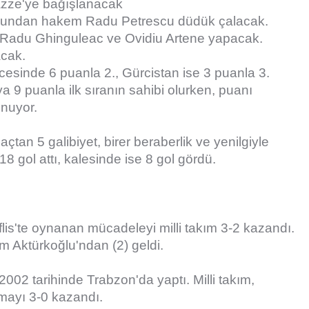
Gazze'ye bağışlanacak
undan hakem Radu Petrescu düdük çalacak.
n Radu Ghinguleac ve Ovidiu Artene yapacak.
acak.
esinde 6 puanla 2., Gürcistan ise 3 puanla 3.
a 9 puanla ilk sıranın sahibi olurken, puanı
unuyor.
çtan 5 galibiyet, birer beraberlik ve yenilgiyle
 18 gol attı, kalesinde ise 8 gol gördü.
lis'te oynanan mücadeleyi milli takım 3-2 kazandı.
em Aktürkoğlu'ndan (2) geldi.
2002 tarihinde Trabzon'da yaptı. Milli takım,
şmayı 3-0 kazandı.