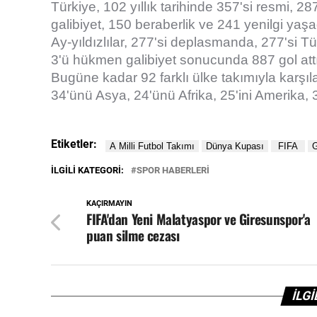
Türkiye, 102 yıllık tarihinde 357'si resmi, 
galibiyet, 150 beraberlik ve 241 yenilgi yaşa
Ay-yıldızlılar, 277'si deplasmanda, 277'si Tü
3'ü hükmen galibiyet sonucunda 887 gol attı
Bugüne kadar 92 farklı ülke takımıyla karşı
34'ünü Asya, 24'ünü Afrika, 25'ini Amerika, 3'ünü
Etiketler:
İLGILI KATEGORI:
SPOR HABERLERİ
KAÇIRMAYIN
FIFA'dan Yeni Malatyaspor ve Giresunspor'a
puan silme cezası
İLG