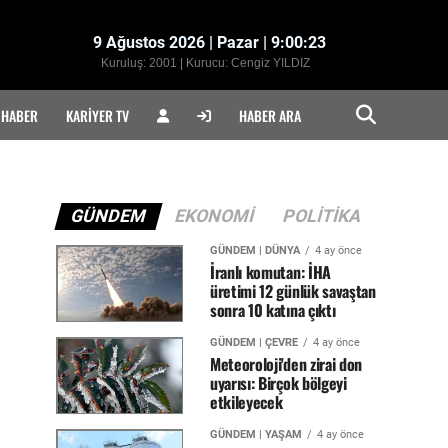
9 Ağustos 2026 | Pazar | 9:00:23
Kuruluş: 2001 | Kurucu: Cengiz YILDIZ
 HABER
KARIYER TV
HABER ARA
GÜNDEM
EKONOMI
POLITIKA
GÜNDEM | DÜNYA
4 ay önce
İranlı komutan: İHA
üretimi 12 günlük savaştan
sonra 10 katına çıktı
GÜNDEM | ÇEVRE
4 ay önce
Meteoroloji'den zirai don
uyarısı: Birçok bölgeyi
etkileyecek
GÜNDEM | YAŞAM
4 ay önce