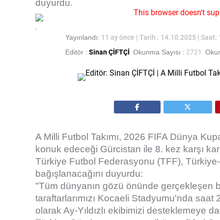
duyurdu.
This browser doesn't sup
Yayınlandı:
11 ay önce
| Tarih : 14.10.2025 | Saat:
Editör :
Sinan ÇİFTÇİ
Okunma Sayısı :
2721
Okum
A Milli Futbol Takımı, 2026 FIFA Dünya Ku
konuk edeceği Gürcistan ile 8. kez karşı ka
Türkiye Futbol Federasyonu (TFF), Türkiye-G
bağışlanacağını duyurdu:
"Tüm dünyanın gözü önünde gerçekleşen bu s
taraftarlarımızı Kocaeli Stadyumu'nda saat
olarak Ay-Yıldızlı ekibimizi desteklemeye da