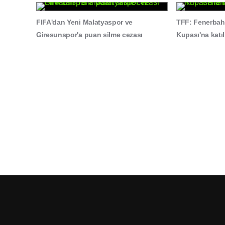
FIFA'dan Yeni Malatyaspor ve
TFF: Fenerbahç
Giresunspor'a puan silme cezası
Kupası'na katıl