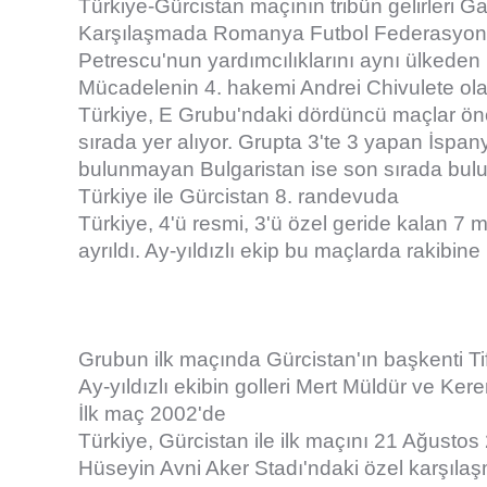
Türkiye-Gürcistan maçının tribün gelirleri 
Karşılaşmada Romanya Futbol Federasyon
Petrescu'nun yardımcılıklarını aynı ülkede
Mücadelenin 4. hakemi Andrei Chivulete ol
Türkiye, E Grubu'ndaki dördüncü maçlar önc
sırada yer alıyor. Grupta 3'te 3 yapan İspany
bulunmayan Bulgaristan ise son sırada bul
Türkiye ile Gürcistan 8. randevuda
Türkiye, 4'ü resmi, 3'ü özel geride kalan 7 ma
ayrıldı. Ay-yıldızlı ekip bu maçlarda rakibine
Grubun ilk maçında Gürcistan'ın başkenti Tif
Ay-yıldızlı ekibin golleri Mert Müldür ve Ker
İlk maç 2002'de
Türkiye, Gürcistan ile ilk maçını 21 Ağustos 
Hüseyin Avni Aker Stadı'ndaki özel karşıla