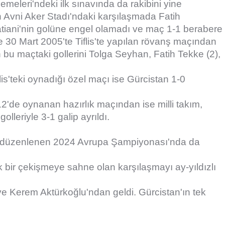
emeleri'ndeki ilk sınavında da rakibini yine
n Avni Aker Stadı'ndaki karşılaşmada Fatih
satiani'nin golüne engel olamadı ve maç 1-1 berabere
e 30 Mart 2005'te Tiflis'te yapılan rövanş maçından
bin bu maçtaki gollerini Tolga Seyhan, Fatih Tekke (2),
flis'teki oynadığı özel maçı ise Gürcistan 1-0
2'de oynanan hazırlık maçından ise milli takım,
olleriyle 3-1 galip ayrıldı.
da düzenlenen 2024 Avrupa Şampiyonası'nda da
ir çekişmeye sahne olan karşılaşmayı ay-yıldızlı
r ve Kerem Aktürkoğlu'ndan geldi. Gürcistan'ın tek