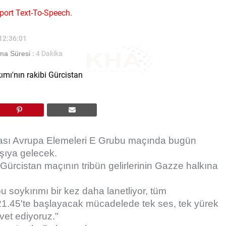
port Text-To-Speech.
 12:36:01
a Süresi :
4 Dakika
pası Avrupa Elemeleri E Grubu maçında bugün
rşıya gelecek.
ürcistan maçının tribün gelirlerinin Gazze halkına
oykırımı bir kez daha lanetliyor, tüm
 21.45'te başlayacak mücadelede tek ses, tek yürek
vet ediyoruz."