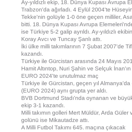
Ay-yıldızlı ekip, 18. Dünya Kupası Avrupa El
Trabzon'da ağırladı. 4 Eylül 2004'te Hüseyi
Tekke'nin golüyle 1-0 öne geçen milliler, A
bitti. 18. Dünya Kupası Avrupa Elemeleri'nd
ise Türkiye 5-2 galip ayrıldı. Ay-yıldızlı eki
Koray Avcı ve Tuncay Şanlı attı.
İki ülke milli takımlarının 7 Şubat 2007'de Ti
kazandı.
Türkiye ile Gürcistan arasında 24 Mayıs 201
Hamit Altıntop, Nuri Şahin ve Selçuk İnan'ın g
EURO 2024'te unutulmaz maç
Türkiye ile Gürcistan, geçen yıl Almanya'
(EURO 2024) aynı grupta yer aldı.
BVB Dortmund Stadı'nda oynanan ve büyük b
ekip 3-1 kazandı.
Milli takımın golleri Mert Müldür, Arda Güle
golünü ise Mikautadze attı.
A Milli Futbol Takımı 645. maçına çıkacak