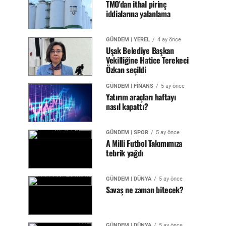
TMO'dan ithal pirinç
iddialarına yalanlama
GÜNDEM | YEREL
4 ay önce
Uşak Belediye Başkan
Vekilliğine Hatice Terekeci
Özkan seçildi
GÜNDEM | FİNANS
5 ay önce
Yatırım araçları haftayı
nasıl kapattı?
GÜNDEM | SPOR
5 ay önce
A Milli Futbol Takımımıza
tebrik yağdı
GÜNDEM | DÜNYA
5 ay önce
Savaş ne zaman bitecek?
GÜNDEM | DÜNYA
5 ay önce