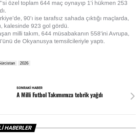
287'si özel toplam 644 maç oynayıp 1'i hükmen 253
dı.
rkiye'de, 90'ı ise tarafsız sahada çıktığı maçlarda,
, kalesinde 923 gol gördü.
laşan milli takım, 644 müsabakanın 558'ini Avrupa,
 de Okyanusya temsilcileriyle yaptı.​​​​​​​​​​
SONRAKI HABER
A Milli Futbol Takımımıza tebrik yağdı
İLİ HABERLER