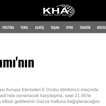
POLİTİKA
YEREL
ASAYİŞ
YAŞAM
SPOR
TEMATIK
DOSYA
ımı'nın
pası Avrupa Elemeleri E Grubu dördüncü maçında
tadı'nda oynanacak karşılaşma, saat 21.45'te
tribün gelirlerinin Gazze halkına bağışlanacağını