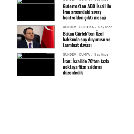
Guterres'ten ABD İsrail ile
İran arasındaki savaş
kontrolden çıktı mesajı
GÜNDEM | POLİTİKA
5 ay önce
Bakan Gürlek'ten Özel
hakkında suç duyurusu ve
tazminat davası
GÜNDEM | DÜNYA
5 ay önce
İran: İsrail'de 70'ten fazla
noktaya füze saldırısı
düzenledik