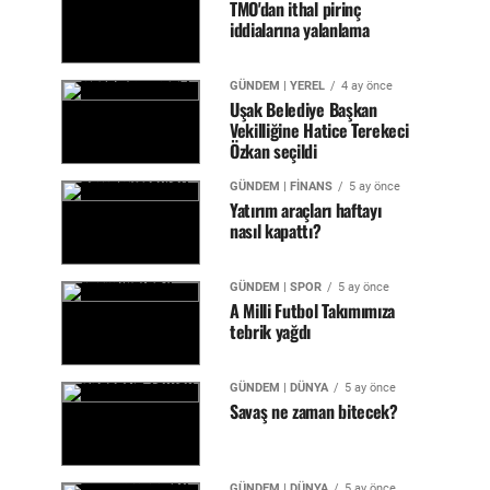
TMO'dan ithal pirinç
iddialarına yalanlama
GÜNDEM | YEREL
4 ay önce
Uşak Belediye Başkan
Vekilliğine Hatice Terekeci
Özkan seçildi
GÜNDEM | FİNANS
5 ay önce
Yatırım araçları haftayı
nasıl kapattı?
GÜNDEM | SPOR
5 ay önce
A Milli Futbol Takımımıza
tebrik yağdı
GÜNDEM | DÜNYA
5 ay önce
Savaş ne zaman bitecek?
GÜNDEM | DÜNYA
5 ay önce