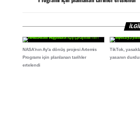
İLG
NASA'nın Ay'a dönüş projesi Artemis
TikTok, yasak
Programı için planlanan tarihler
yasanın durdur
ertelendi