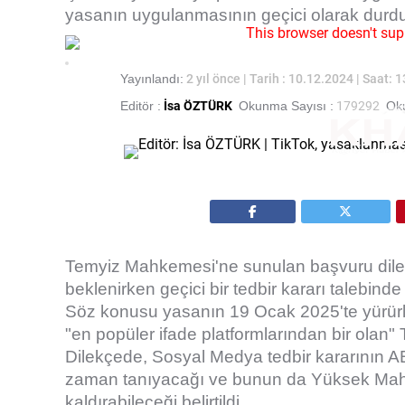
yasanın uygulanmasının geçici olarak durdur
This browser doesn't sup
Yayınlandı:
2 yıl önce
| Tarih : 10.12.2024 | Saat: 
Editör :
İsa ÖZTÜRK
Okunma Sayısı :
179292
Oku
Temyiz Mahkemesi'ne sunulan başvuru dile
beklenirken geçici bir tedbir kararı talebinde 
Söz konusu yasanın 19 Ocak 2025'te yürürlü
"en popüler ifade platformlarından bir olan" 
Dilekçede, Sosyal Medya tedbir kararının A
zaman tanıyacağı ve bunun da Yüksek Mahk
kaldırabileceği belirtildi.