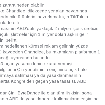
e zarara neden olabilir
ake Chandlee, dilekçede yer alan beyanında,
da bile ürünlerini pazarlamak için TikTok'ta
ifade etti.
asının ABD'deki yaklaşık 2 milyon içerik üreticisi
ük işletmeler için 1 milyar doları aşkın gelir
 belirtti.
m hedeflenen küresel reklam gelirinin yüzde
ü kaydeden Chandlee, bu rakamların platformun 1
acağı uyarısında bulundu.
 açan yasanın lehine karar vermişti
ilgilerini Çin yönetiminin erişimine açık hale
r firmaya satılması ya da yasaklanmasının
artta Kongre'den geçen yasa tasarısı, ABD
r Çinli ByteDance ile olan tüm ilişkisini sona
rmanın ABD'de yasaklanarak kullanıcıların erişimine