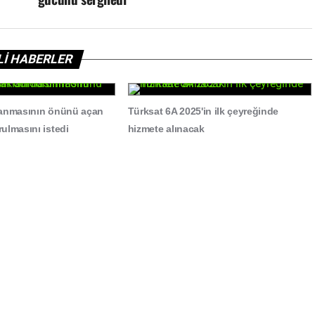
İLİ HABERLER
lanmasının önünü açan
Türksat 6A 2025'in ilk çeyreğinde
ulmasını istedi
hizmete alınacak