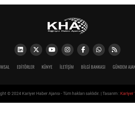
UMSAL
EDITÖRLER
KÜNYE
İLETIŞIM
BİLGİ BANKASI
GÜNDEM AJA
ght © 2024 Kariyer Haber Ajansı - Tüm hakları saklıdır. | Tasarım :
Kariyer 