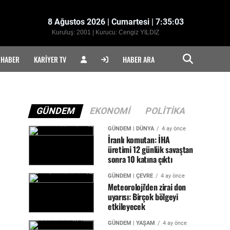
8 Ağustos 2026 | Cumartesi | 7:35:04
Kuruluş: 2001 | Kurucu: Cengiz YILDIZ
 HABER
KARIYER TV
HABER ARA
GÜNDEM
EKONOMI
POLITIKA
GÜNDEM | DÜNYA
4 ay önce
İranlı komutan: İHA
üretimi 12 günlük savaştan
sonra 10 katına çıktı
GÜNDEM | ÇEVRE
4 ay önce
Meteoroloji'den zirai don
uyarısı: Birçok bölgeyi
etkileyecek
GÜNDEM | YAŞAM
4 ay önce