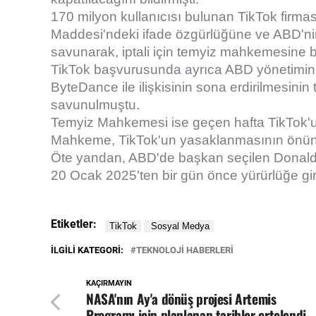
170 milyon kullanıcısı bulunan TikTok firm
Maddesi'ndeki ifade özgürlüğüne ve ABD'nin 
savunarak, iptali için temyiz mahkemesine
TikTok başvurusunda ayrıca ABD yönetiminin
ByteDance ile ilişkisinin sona erdirilmesin
savunulmuştu.
Temyiz Mahkemesi ise geçen hafta TikTok'un
Mahkeme, TikTok'un yasaklanmasının önünü 
Öte yandan, ABD'de başkan seçilen Donald
20 Ocak 2025'ten bir gün önce yürürlüğe gir
Etiketler:
İLGILI KATEGORI:
TEKNOLOJİ HABERLERİ
KAÇIRMAYIN
NASA'nın Ay'a dönüş projesi Artemis
Programı için planlanan tarihler ertelendi