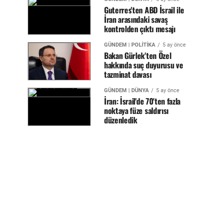
Guterres'ten ABD İsrail ile
İran arasındaki savaş
kontrolden çıktı mesajı
GÜNDEM | POLİTİKA
5 ay önce
Bakan Gürlek'ten Özel
hakkında suç duyurusu ve
tazminat davası
GÜNDEM | DÜNYA
5 ay önce
İran: İsrail'de 70'ten fazla
noktaya füze saldırısı
düzenledik