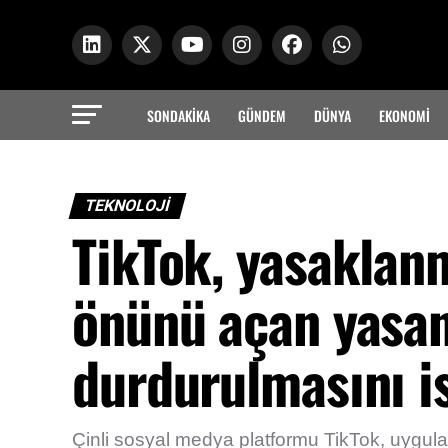
SONDAKİKA
GÜNDEM
DÜNYA
EKONOMİ
TEKNOLOJİ
TikTok, yasaklan
önünü açan yasa
durdurulmasını i
Çinli sosyal medya platformu TikTok, uygul