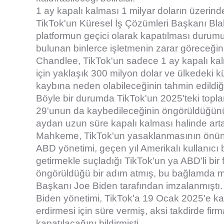
1 ay kapalı kalması 1 milyar doların üzerind
TikTok'un Küresel İş Çözümleri Başkanı Bl
platformun geçici olarak kapatılması durumun
bulunan binlerce işletmenin zarar göreceğini 
Chandlee, TikTok'un sadece 1 ay kapalı kalm
için yaklaşık 300 milyon dolar ve ülkedeki küç
kaybına neden olabileceğinin tahmin edildiğini
Böyle bir durumda TikTok'un 2025'teki topla
29'unun da kaybedileceğinin öngörüldüğün
aydan uzun süre kapalı kalması halinde art
Mahkeme, TikTok'un yasaklanmasının önünü
ABD yönetimi, geçen yıl Amerikalı kullanıcı b
getirmekle suçladığı TikTok'un ya ABD'li bi
öngörüldüğü bir adım atmış, bu bağlamda m
Başkanı Joe Biden tarafından imzalanmıştı.
Biden yönetimi, TikTok'a 19 Ocak 2025'e kada
erdirmesi için süre vermiş, aksi takdirde fi
kapatılacağını bildirmişti.