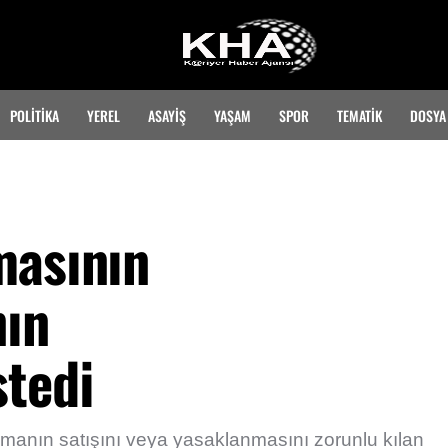
POLİTİKA
YEREL
ASAYİŞ
YAŞAM
SPOR
TEMATIK
DOSYA
masının
nın
stedi
amanın satışını veya yasaklanmasını zorunlu kılan