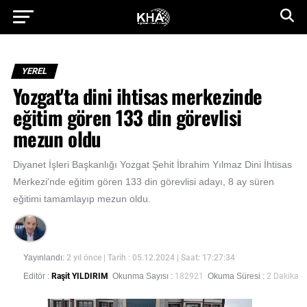
YEREL
Yozgat'ta dini ihtisas merkezinde
eğitim gören 133 din görevlisi
mezun oldu
Diyanet İşleri Başkanlığı Yozgat Şehit İbrahim Yılmaz Dini İhtisas
Merkezi'nde eğitim gören 133 din görevlisi adayı, 8 ay süren
eğitimi tamamlayıp mezun oldu.
Yayınlandı:
2 yıl önce
| Tarih : 05.12.2024 | Saat: 17:27:34
Editör :
Raşit YILDIRIM
Okunma Sayısı :
182921
Okuma Süresi :
2 Dakika