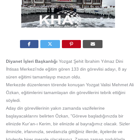
Diyanet İşleri Başkanlığı
Yozgat Şehit İbrahim Yılmaz Dini
İhtisas Merkezi'nde eğitim gören 133 din görevlisi adayı, 8 ay
süren eğitimi tamamlayıp mezun oldu.
Merkezde düzenlenen törende konuşan Yozgat Valisi Mehmet Ali
Özkan, eğitimlerini tamamlayan din görevlilerini tebrik ettiğini
söyledi.
Aday din görevlilerinin yakın zamanda vazifelerine
başlayacaklarını belirten Özkan, "Göreve başladığınızda bir
elinizde Kur'an-ı Kerim, bir elinizde al bayrağımız olacak. Sizler
ilminizle, irfanınızla, sevdanızla gittiğiniz illerde, ilçelerde ve
köylerde birer meşale olacaksınız. Zaman zaman zorluklarla