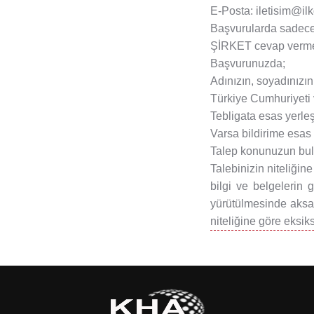
E-Posta: iletisim@il
Başvurularda sadece b
ŞİRKET cevap vermed
Başvurunuzda;
Adınızın, soyadınızın
Türkiye Cumhuriyeti 
Tebligata esas yerleş
Varsa bildirime esas 
Talep konunuzun bulu
Talebinizin niteliğin
bilgi ve belgelerin 
yürütülmesinde aksak
niteliğine göre eksik