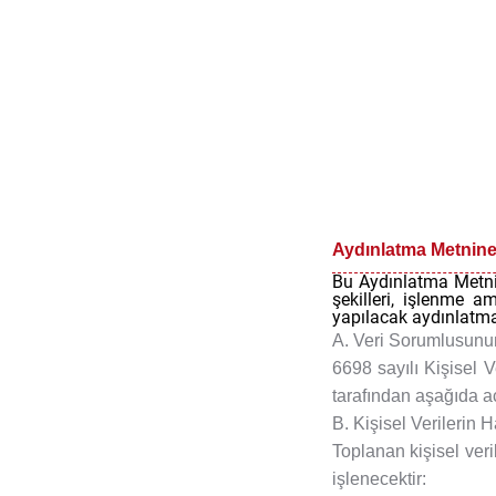
Çerez
Politikası
Hata
Bildir
Abone
Ol
Aydınlatma Metnine İ
Bu Aydınlatma Metnin
şekilleri, işlenme a
yapılacak aydınlatma, 
A. Veri Sorumlusunun
6698 sayılı Kişisel 
tarafından aşağıda a
B. Kişisel Verilerin
Toplanan kişisel veri
işlenecektir: